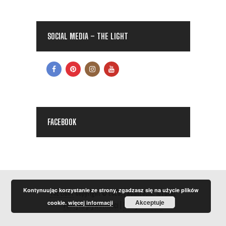
SOCIAL MEDIA – THE LIGHT
FACEBOOK
Kontynuując korzystanie ze strony, zgadzasz się na użycie plików
THE LIGHT
Copyright © 2026.
| Realizacja:
ICTCARE
Akceptuje
cookie.
więcej informacji
Polityka prywatności
|
Polityka Cookie