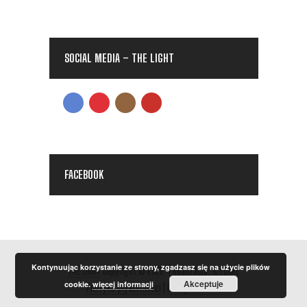
SOCIAL MEDIA – THE LIGHT
FACEBOOK
Kontynuując korzystanie ze strony, zgadzasz się na użycie plików
THE LIGHT
Copyright © 2026.
| Realizacja:
ICTCARE
Akceptuje
cookie.
więcej informacji
Polityka prywatności
|
Polityka Cookie