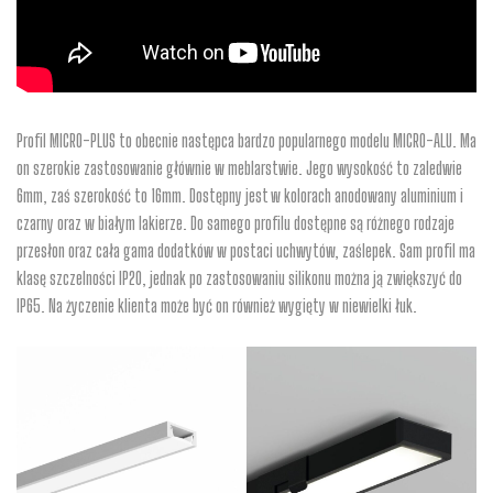
Profil MICRO-PLUS to obecnie następca bardzo popularnego modelu MICRO-ALU. Ma
on szerokie zastosowanie głównie w meblarstwie. Jego wysokość to zaledwie
6mm, zaś szerokość to 16mm. Dostępny jest w kolorach anodowany aluminium i
czarny oraz w białym lakierze. Do samego profilu dostępne są różnego rodzaje
przesłon oraz cała gama dodatków w postaci uchwytów, zaślepek. Sam profil ma
klasę szczelności IP20, jednak po zastosowaniu silikonu można ją zwiększyć do
IP65. Na życzenie klienta może być on również wygięty w niewielki łuk.