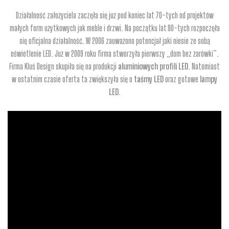
Działalność założyciela zaczęła się już pod koniec lat 70-tych od projektów
małych form użytkowych jak meble i drzwi. Na początku lat 90-tych rozpoczęła
się oficjalna działalność. W 2006 zauważono potencjał jaki niesie ze sobą
oświetlenie LED. Już w 2009 roku firma stworzyła pierwszy „dom bez żarówki”.
Firma Kluś Design skupiła się na produkcji
aluminiowych profili LED
. Natomiast
w ostatnim czasie oferta ta zwiększyła się o
taśmy LED
oraz gotowe
lampy
LED.